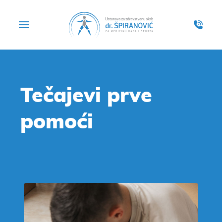
Tečajevi prve
pomoći