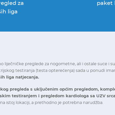
pregled za
paket 
ih liga
 liječničke preglede za nogometne, ali i ostale suce i su
jskog testiranja (testa opterećenja) sada u ponudi im
h liga natjecanja.
ičkog pregleda s uključenim općim pregledom, kompl
jskim testiranjem i pregledom kardiologa sa UZV src
a istoj lokaciji, a prethodno je potrebna narudžba.