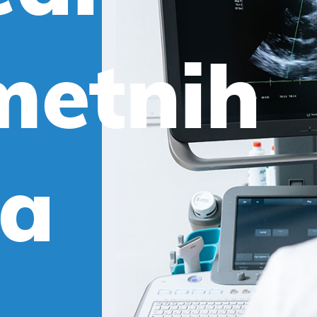
metnih
ca