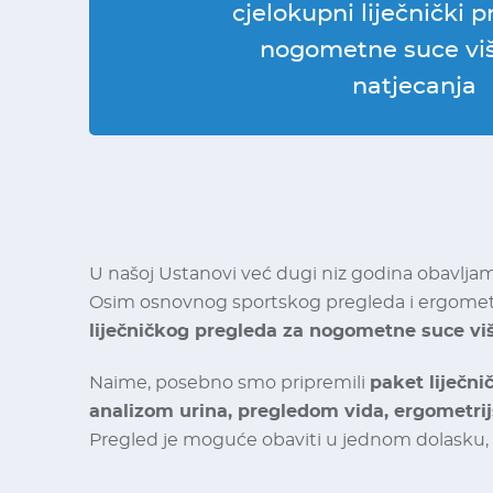
cjelokupni liječnički 
nogometne suce viš
natjecanja
U našoj Ustanovi već dugi niz godina obavljamo
Osim osnovnog sportskog pregleda i ergometri
liječničkog pregleda za nogometne suce viši
Naime, posebno smo pripremili
paket liječn
analizom urina, pregledom vida, ergometri
Pregled je moguće obaviti u jednom dolasku, n