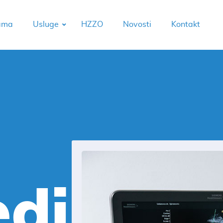
ama
Usluge
HZZO
Novosti
Kontakt
edi