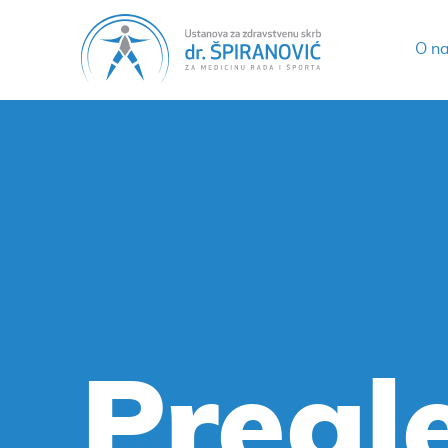
O n
Pregl