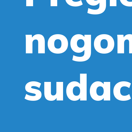
nogo
suda