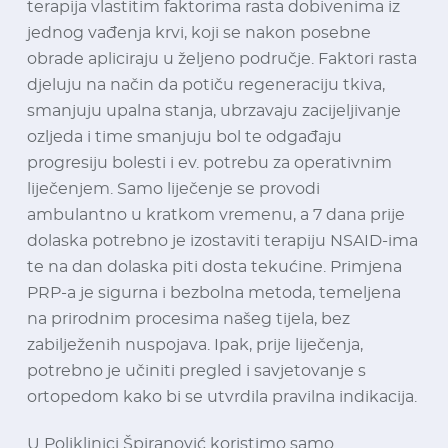
terapija vlastitim faktorima rasta dobivenima iz
jednog vađenja krvi, koji se nakon posebne
obrade apliciraju u željeno područje. Faktori rasta
djeluju na način da potiču regeneraciju tkiva,
smanjuju upalna stanja, ubrzavaju zacijeljivanje
ozljeda i time smanjuju bol te odgađaju
progresiju bolesti i ev. potrebu za operativnim
liječenjem. Samo liječenje se provodi
ambulantno u kratkom vremenu, a 7 dana prije
dolaska potrebno je izostaviti terapiju NSAID-ima
te na dan dolaska piti dosta tekućine. Primjena
PRP-a je sigurna i bezbolna metoda, temeljena
na prirodnim procesima našeg tijela, bez
zabilježenih nuspojava. Ipak, prije liječenja,
potrebno je učiniti pregled i savjetovanje s
ortopedom kako bi se utvrdila pravilna indikacija.
U Poliklinici Špiranović koristimo samo