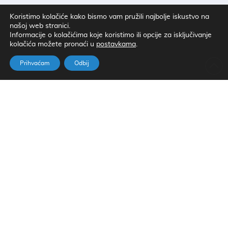
Koristimo kolačiće kako bismo vam pružili najbolje iskustvo na
Javite nam se!
našoj web stranici.
Informacije o kolačićima koje koristimo ili opcije za isključivanje
kolačića možete pronaći u
.
postavkama
Prihvaćam
Odbij
Ovu stranicu štiti reCAPTCHA i vrijedi Googleova
Politika